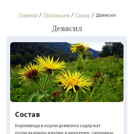
Главная
/
Продукция
/
Сырье
/
Девясил
Девясил
Состав
Корневища и корни девясила содержат
полисахариды инулин и инуленин, сапонины,