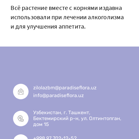
Всё растение вместе с корнями издавна
использовали при лечении алкоголизма
и для улучшения аппетита.
zilolazbm@paradiseflora.uz
info@paradiseflora.uz
Узбекистан, г. Ташкент,
Бектемирский р-н, ул. Олтинтопган,
дом 15
+998 97 702-12-52